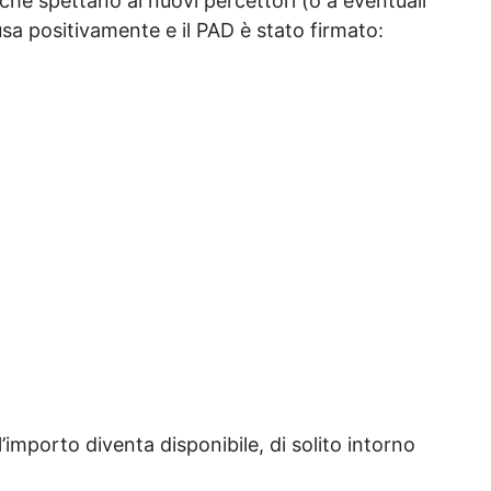
 che spettano ai nuovi percettori (o a eventuali
lusa positivamente e il PAD è stato firmato:
’importo diventa disponibile, di solito intorno