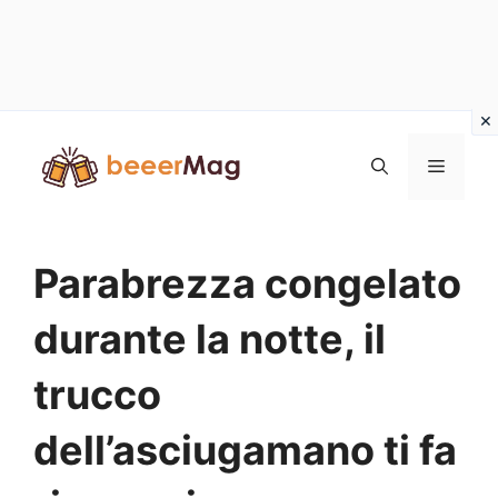
Vai
al
Menu
contenuto
Parabrezza congelato
durante la notte, il
trucco
dell’asciugamano ti fa