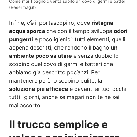
Come mai il bagno diventa subito un covo di germi e batteri
(Beeermag.it)
Infine, c’è il portascopino, dove
ristagna
acqua sporca
che con il tempo sviluppa
odori
pungenti
e poco igienici: tutti elementi, quelli
appena descritti, che rendono il bagno
un
ambiente poco salutare
e senza dubbio lo
scopino quel covo di germi e batteri che
abbiamo già descritto poc’anzi. Per
mantenere però lo scopino pulito,
la
soluzione più efficace
è davanti ai tuoi occhi
tutti i giorni, anche se magari non te ne sei
mai accorto.
Il trucco semplice e