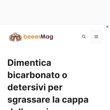
Vai
al
Menu
contenuto
Dimentica
bicarbonato o
detersivi per
sgrassare la cappa